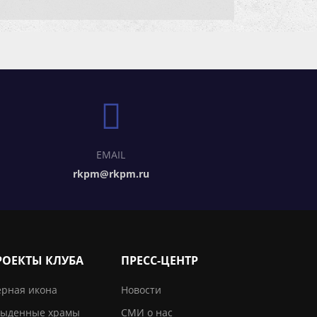
EMAIL
rkpm@rkpm.ru
РОЕКТЫ КЛУБА
ПРЕСС-ЦЕНТР
рная икона
Новости
ыденные храмы
СМИ о нас