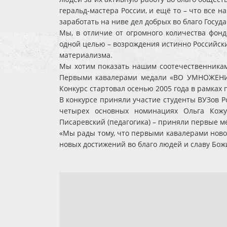
геральд-мастера России, и ещё то – что все н
заработать на ниве дел добрых во благо Госуда
Мы, в отличие от огромного количества фон
одной целью – возрождения истинно Российски
материализма.
Мы хотим показать нашим соотечественникам 
Первыми кавалерами медали «ВО УМНОЖЕНИЕ 
Конкурс стартовал осенью 2005 года в рамках
В конкурсе приняли участие студенты ВУЗов Р
четырех основных номинациях Ольга Кожуха
Писаревский (педагогика) – приняли первые м
«Мы рады тому, что первыми кавалерами ново
новых достижений во благо людей и славу Бож