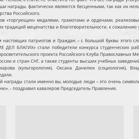
аши награды, фактически являются бесценными, так как их нель
рства Российского.
дов «торгующих» медалями, грамотами и орденами, реализов
х традиций меценатства и благотворительности, к сожалению 
настоящих патриотов и Граждан – с большой буквы этого слов
ДЕЛ БЛАГИХ» стали победители конкурса студенческих рабо
 просветительского проекта Российского Клуба Православных М
оссии и стран СНГ, а также студенты высших учебных заведен
рова (культорология), Оксана Данилюк (социология), Вла
едали.
й награды стали именно вы, молодые люди – это очень символ
ию», - поздравил кавалеров Председатель Правления.