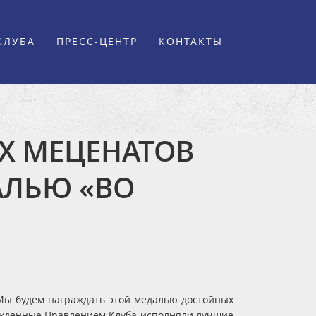
КЛУБА
ПРЕСС-ЦЕНТР
КОНТАКТЫ
Х МЕЦЕНАТОВ
АЛЬЮ «ВО
Мы будем награждать этой медалью достойных
тверждённые Правлением Клуба исполняли лучшие