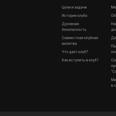
Цели и задачи
Ме
История клуба
Об
Духовная
На
безопасность
до
Совместная клубная
Де
молитва
Па
Что дает клуб?
по
Как вступить в клуб?
Со
пр
"С
Ми
в 