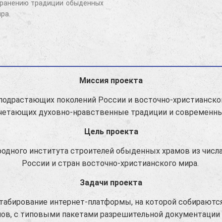
транению традиции обыденных
ра.
Миссия проекта
подрастающих поколений России и восточно-христианск
четающих духовно-нравственные традиции и современны
Цель проекта
одного института строителей обыденных храмов из числ
России и стран восточно-христианского мира.
Задачи проекта
табирование интернет-платформы, на которой собираютс
ов, с типовыми пакетами разрешительной документации 