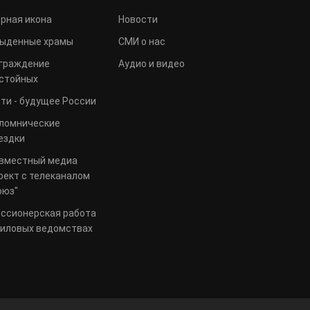
рная икона
Новости
ыденные храмы
СМИ о нас
граждение
Аудио и видео
стойных
ти - будущее России
ломнические
ездки
вместный медиа
оект с телеканалом
оюз"
ссионерская работа
силовых ведомствах