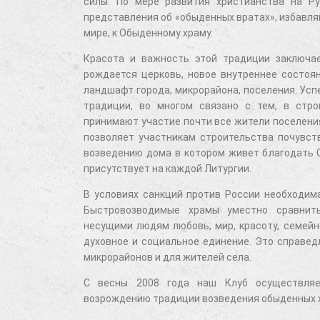
силы. По мере развития христианства на Ру
представления об «обыденных вратах», избавля
мире, к Обыденному храму.
Красота и важность этой традиции заключае
рождается церковь, новое внутреннее состоя
ландшафт города, микрорайона, поселения. Ус
традиции, во многом связано с тем, в стро
принимают участие почти все жители поселения
позволяет участникам строительства почувст
возведению дома в котором живет благодать 
присутствует на каждой Литургии.
В условиях санкций против России необходим
Быстровозводимые храмы уместно сравнит
несущими людям любовь, мир, красоту, семейно
духовное и социальное единение. Это справед
микрорайонов и для жителей села.
С весны 2008 года наш Клуб осуществляе
возрождению традиции возведения обыденных 