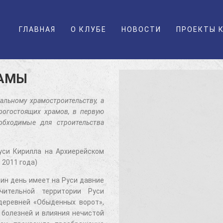
ГЛАВНАЯ
О КЛУБЕ
НОВОСТИ
ПРОЕКТЫ 
РАМЫ
альному храмостроительству, а
рогостоящих храмов, в первую
еобходимые для строительства
уси Кирилла на Архиерейском
 2011 года)
ин день имеет на Руси давние
ительной территории Руси
деревней «Обыденных ворот»,
 болезней и влияния нечистой