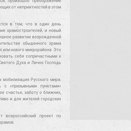
си, произошло преображение
ющих от неприятностей в этом
тся в том, что в один день
ние храмостроителей, и новый
пешное развитие возрожденной
ительстве обыденного храма
 или нового микрорайона. Это
вовать себя сопричастными к
Святого Духа и Лично Господь
а мобилизация Русского мира.
ь с «призывными пунктами»
е счастье, заботу о ближних,
ливо и для жителей городских
т всероссийский проект по
храмов.