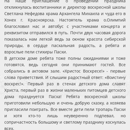
На наше приглашение о проведении праздника
откликнулась воспитанники и директор воскресной школы
Светлана Нефедова храма Архангела Михаила и чуда его в
Хонех г. Красноярска. Настоятель храма о.Олимпий
благословил нас и автобус с участниками концерта и
реквизитом отправился в путь. Почти двух часовая дорога
показалась нам легкой ведь за окном красота сибирской
природы, в сердце пасхальная радость, а ребята и
взрослые пели стихиры Пасхи.
В детском доме ребята тоже полны ожиданиями и тоже
готовятся, ведь сегодня они принимают гостей. Все
собрались в актовом зале. «Христос Воскресе!» - первые
слова приветствия. И слышим радостный ответ: «Воистину
воскрес!». Первый раз в стенах детского дома славят
Христа, первый раз в жизни маленьких питомцев детского
дома празднуется Пасха! Ребята воскресной школы
приготовили небольшую и очень добрую сказку, а хозяева
пригласили поиграть. Все вместе дети пели тропарь Пасхи
и хотя кто-то лишь неуверенно подпевал, но
сопричастность большому и светлому празднику коснулась
всех.