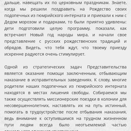
дальше, навещать их по церковным праздникам. Знаете,
когда мы решили поздравить на Рождество своих
подопечных из гюмрийского интерната и приехали к ним с
Дедом морозом и подарками, то были приятно удивлены:
дети подготовили целую программу, показали, как
встречают Новый год народы мира, и начали свое
представление с русских рождественских традиций и
обрядов. Видеть, что тебя ждут, что твоему приезду
искренне радуются очень стимулирует.
Одной из стратегических задач Представительства
является оказание помощи заключенным, отбывающим
наказание в исправительных заведениях. К слову, многие
родители наших подопечных из гюмрийского интерната
находятся в местах лишения свободы. Собираемся мы
также осуществлять миссионерские поездки в колонии для
несовершеннолетних, наставлять их на путь истинный,
помогать в трудоустройстве после отбывания наказания,
ведь внимание к оступившимся на трудном жизненном
пути людям всегда было неотъемлемой частью