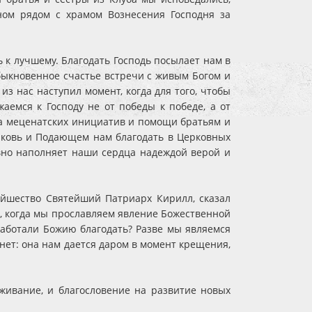
ном рядом с храмом Вознесения Господня за
к лучшему. Благодать Господь посылает нам в
быкновенное счастье встречи с живым Богом и
з нас наступил момент, когда для того, чтобы
аемся к Господу не от победы к победе, а от
ста меценатских инициатив и помощи братьям и
рковь и Подающем нам благодать в Церковных
явно наполняет наши сердца надеждой верой и
тейшество Святейший Патриарх Кирилл, сказал
ь, когда мы прославляем явление Божественной
аработали Божию благодать? Разве мы являемся
нет: она нам дается даром в момент крещения,
.
еживание, и благословение на развитие новых