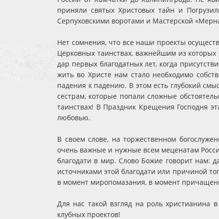
приняли святых Христовых тайн и Погрузил
Серпуховскими воротами и Мастерской «Мерна
Нет сомнения, что все наши проекты осущест
Церковных таинствах, важнейшим из которых 
дар первых благодатных лет, когда присутств
жить во Христе нам стало необходимо собств
падения к падению. В этом есть глубокий смы
сестрам, которые попали сложные обстоятел
таинствах! В Праздник Крещения Господня эт
любовью.
В своем слове, на торжественном богослужен
очень важные и нужные всем меценатам России
благодати в мир. Слово Божие говорит нам: д
источниками этой благодати или причиной тог
в момент миропомазания, в момент причащени
Для нас такой взгляд на роль христианина в
клубных проектов!