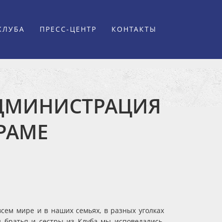
КЛУБА
ПРЕСС-ЦЕНТР
КОНТАКТЫ
АДМИНИСТРАЦИЯ
РАМЕ
сем мире и в наших семьях, в разных уголках
 братья и сестры из Клуба мы исповедались,