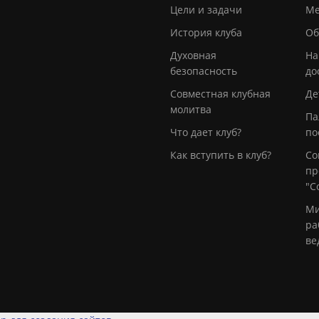
Цели и задачи
Ме
История клуба
Об
Духовная
На
безопасность
до
Совместная клубная
Де
молитва
Па
Что дает клуб?
по
Как вступить в клуб?
Со
пр
"С
Ми
ра
ве