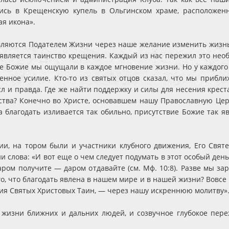
ись в Крещенскую купель в Ольгинском храме, расположен
я икона».
вляются Подателем Жизни через наше желание изменить жизнь 
является таинство крещения. Каждый из нас пережил это нео
ие Божие мы ощущали в каждое мгновение жизни. Но у каждого и
енное усилие. Кто-то из святых отцов сказал, что мы приближ
сл и правда. Где же найти поддержку и силы для несения кре
ьства? Конечно во Христе, основавшем нашу Православную Це
а благодать изливается так обильно, присутствие Божие так 
ии, на тором были и участники клубного движения, Его Свя
 слова: «И вот еще о чем следует подумать в этот особый ден
аром получите — даром отдавайте (см. Мф. 10:8). Разве мы з
о, что благодать явлена в нашем мире и в нашей жизни? Вовсе 
я Святых Христовых Таин, — через нашу искреннюю молитву»
 жизни ближних и дальних людей, и созвучное глубокое пер