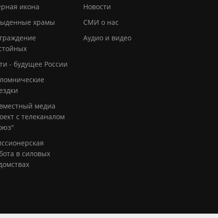
рная икона
Новости
ыденные храмы
СМИ о нас
граждение
Аудио и видео
стойных
ти - будущее России
ломнические
ездки
вместный медиа
оект с телеканалом
оюз"
ссионерская
бота в силовых
домствах