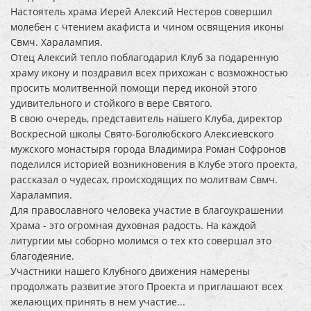
Настоятель храма Иерей Алексий Нестеров совершил
молебен с чтением акафиста и чином освящения иконы
Свмч. Харалампия.
Отец Алексий тепло поблагодарил Клуб за подаренную
храму икону и поздравил всех прихожан с возможностью
просить молитвенной помощи перед иконой этого
удивительного и стойкого в вере Святого.
В свою очередь, представитель нашего Клуба, директор
Воскресной школы Свято-Боголюбского Алексиевского
мужского монастыря города Владимира Роман Софронов
поделился историей возникновения в Клубе этого проекта,
рассказал о чудесах, происходящих по молитвам Свмч.
Харалампия.
Для православного человека участие в благоукрашении
Храма - это огромная духовная радость. На каждой
литургии мы соборно молимся о тех кто совершал это
благодеяние.
Участники нашего Клубного движения намерены
продолжать развитие этого Проекта и приглашают всех
желающих принять в нем участие...