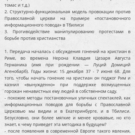
томас и т.д.)
2. Структурно-функциональная модель провокации против
Православной церкви на примере «постановочного
информационного повода» в Тбилиси
3. Противодействие манипулированию протестами в
борьбе против христианства
1. Передача началась с обсуждения гонений на христиан в
Риме, во времена Нерона Клавдия Цезаря Августа
Германика (имя при рождении — Луций Домиций
Агенобарб). Годы жизни: 15 декабря 37 - 7 июня 68. Для
того, чтобы начать гонение на христиан он поджог Рим и
казнил «вынужденно» при поддержке возмущенных
горожан ненавистных ему людей в собственном саду.
- похожие методы постановочных уличных спектаклей, как
информационных поводов для борьбы с Православной
Церковью мы видим и в Екатеринбурге, и в Тбилиси.
Безусловно, они более мягкие и менее кровавые, но кто
знает, к чему приведет эта методика в будущем?
- после появления в современной Европе такого явления,