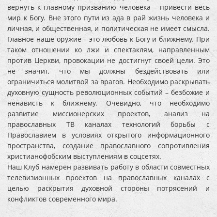
вернуть к главному призванию человека – привести весь
мир к Богу. Вне этого пути из ада в рай жизнь человека и
личная, и общественная, и политическая не имеет смысла.
Главное наше оружие – это любовь к Богу и ближнему. При
таком отношении ко лжи и спектаклям, направленным
против Церкви, провокации не достигнут своей цели. Это
не значит, что мы должны бездействовать или
ограничиться молитвой за врагов. Необходимо раскрывать
духовную сущность революционных событий – безбожие и
ненависть к ближнему. Очевидно, что необходимо
развитие миссионерских проектов, анализ на
православных ТВ каналах технологий борьбы с
Православием в условиях открытого информационного
пространства, создание православного сопротивления
христианофобским выступлениям в соцсетях.
Наш Клуб намерен развивать работу в области совместных
телевизионных проектов на православных каналах с
целью раскрытия духовной стороны потрясений и
конфликтов современного мира.