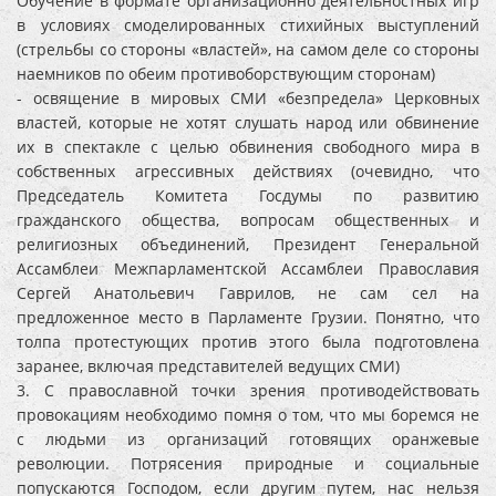
Обучение в формате организационно деятельностных игр
в условиях смоделированных стихийных выступлений
(стрельбы со стороны «властей», на самом деле со стороны
наемников по обеим противоборствующим сторонам)
- освящение в мировых СМИ «безпредела» Церковных
властей, которые не хотят слушать народ или обвинение
их в спектакле с целью обвинения свободного мира в
собственных агрессивных действиях (очевидно, что
Председатель Комитета Госдумы по развитию
гражданского общества, вопросам общественных и
религиозных объединений, Президент Генеральной
Ассамблеи Межпарламентской Ассамблеи Православия
Сергей Анатольевич Гаврилов, не сам сел на
предложенное место в Парламенте Грузии. Понятно, что
толпа протестующих против этого была подготовлена
заранее, включая представителей ведущих СМИ)
3. С православной точки зрения противодействовать
провокациям необходимо помня о том, что мы боремся не
с людьми из организаций готовящих оранжевые
революции. Потрясения природные и социальные
попускаются Господом, если другим путем, нас нельзя