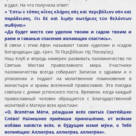
в удел. На что получила ответ:
« Ἔστω ὁ τόπος οὗτος κλήρος σὸς καὶ περιβόλιον σὸν καὶ
παράδεισος, ἔτι δὲ καὶ λιμὴν σωτήριος τῶν θελόντων
σωθῆναι»
«Да будет место сие уделом твоим и садом твоим и
раем и гаванью спасения желающих спастись».
В связи с этим Афон называют также «уделом» и «садом
Богородицы» (др.-греч. Τὸ Περιβόλιον τῆς Παναγίας).
Наш Клуб и впредь намерен развивать паломничество по
Святым Местам православного мира. Участники
паломничества всегда собирают Записки о здравии и о
упокоении и подают на молитвенное поминовение в
монастыри и храмы вселенной православия. Эта поездка
совпала с днями успенского поста. Времени, когда каждый
православный человек обращается с Благодарственной
молитвой к Матери всех христиан:
«О, Всепе́тая Ма́ти, ро́ждшая все́х святы́х Святе́йшее
Сло́во! Ны́нешнее прие́мши приноше́ние, от вся́кия
изба́ви напа́сти все́х, и бу́дущия изми́ му́ки, о Тебе́
вопию́щих: Аллилу́иа, аллилу́иа, аллилу́иа».