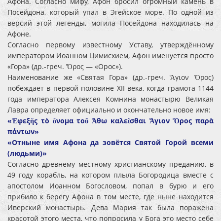
Афона. Согласно мифу, Афон бросил огромный камень в
Посейдона, который упал в Эгейское море. По одной из
версий этой легенды, могила Посейдона находилась на
Афоне.
Согласно первому известному Уставу, утверждённому
императором Иоанном Цимисхием, Афон именуется просто
«Гора» (др.-греч. Ὄρος — «Орос»).
Наименование же «Святая Гора» (др.-греч. Ἅγιον Ὄρος)
побеждает в первой половине XII века, когда грамота 1144
года императора Алексея Комнина монастырю Великая
Лавра определяет официально и окончательно новое имя:
«Ἐφεξῆς τὸ ὄνομα τοῦ Ἄθω καλεῖσθαι Ἅγιον Ὄρος παρὰ
πάντων»
«Отныне имя Афона да зовётся Святой Горой всеми
(людьми)»
Согласно древнему местному христианскому преданию, в
49 году корабль, на котором плыла Богородица вместе с
апостолом Иоанном Богословом, попал в бурю и его
прибило к берегу Афона в том месте, где ныне находится
Иверский монастырь. Дева Мария так была поражена
красотой этого места, что попросила у Бога это место себе