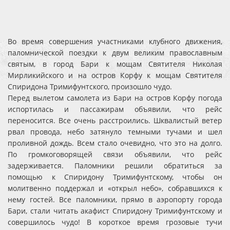
Во время совершения участниками клубного движения,
паломнической поездки к двум великим православным
святым, в город Бари к мощам Святителя Николая
Мирликийского и на остров Корфу к мощам Святителя
Спиридона Тримифунтского, произошло чудо.
Перед вылетом самолета из Бари на остров Корфу погода
испортилась и пассажирам объявили, что рейс
переносится. Все очень расстроились. Шквалистый ветер
рвал провода, небо затянуло темными тучами и шел
проливной дождь. Всем стало очевидно, что это на долго.
По громкоговорящей связи объявили, что рейс
задерживается. Паломники решили обратиться за
помощью к Спиридону Тримифунтскому, чтобы он
молитвенно поддержал и «открыл небо», собравшихся к
нему гостей. Все паломники, прямо в аэропорту города
Бари, стали читать акафист Спиридону Тримифунтскому и
совершилось чудо! В короткое время грозовые тучи