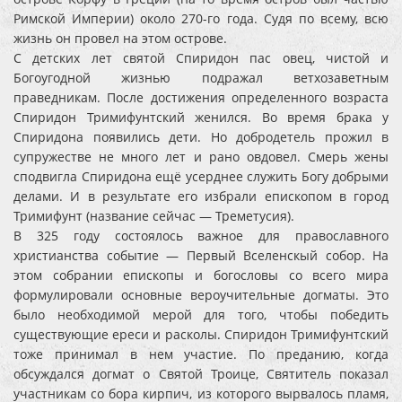
Римской Империи) около 270-го года. Судя по всему, всю
жизнь он провел на этом острове.
С детских лет святой Спиридон пас овец, чистой и
Богоугодной жизнью подражал ветхозаветным
праведникам. После достижения определенного возраста
Спиридон Тримифунтский женился. Во время брака у
Спиридона появились дети. Но добродетель прожил в
супружестве не много лет и рано овдовел. Смерь жены
сподвигла Спиридона ещё усерднее служить Богу добрыми
делами. И в результате его избрали епископом в город
Тримифунт (название сейчас — Треметусия).
В 325 году состоялось важное для православного
христианства событие — Первый Вселенскый собор. На
этом собрании епископы и богословы со всего мира
формулировали основные вероучительные догматы. Это
было необходимой мерой для того, чтобы победить
существующие ереси и расколы. Спиридон Тримифунтский
тоже принимал в нем участие. По преданию, когда
обсуждался догмат о Святой Троице, Святитель показал
участникам со бора кирпич, из которого вырвалось пламя,