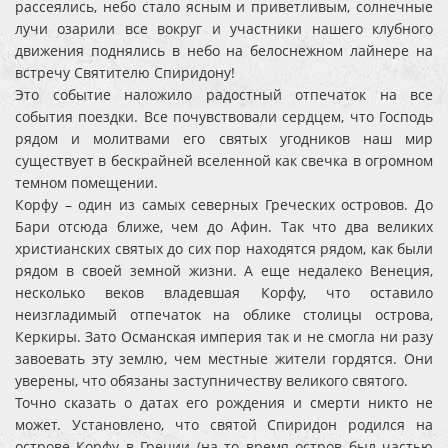
рассеялись, небо стало ясным и приветливым, солнечные
лучи озарили все вокруг и участники нашего клубного
движения поднялись в небо на белоснежном лайнере на
встречу Святителю Спиридону!
Это событие наложило радостный отпечаток на все
события поездки. Все почувствовали сердцем, что Господь
рядом и молитвами его святых угодников наш мир
существует в бескрайней вселенной как свечка в огромном
темном помещении.
Корфу – один из самых северных Греческих островов. До
Бари отсюда ближе, чем до Афин. Так что два великих
христианских святых до сих пор находятся рядом, как были
рядом в своей земной жизни. А еще недалеко Венеция,
несколько веков владевшая Корфу, что оставило
неизгладимый отпечаток на облике столицы острова,
Керкиры. Зато Османская империя так и не смогла ни разу
завоевать эту землю, чем местные жители гордятся. Они
уверены, что обязаны заступничеству великого святого.
Точно сказать о датах его рождения и смерти никто не
может. Установлено, что святой Спиридон родился на
острове Корфу в Греции (на то время остров был частью