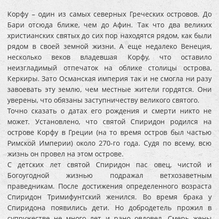
Корфу – один из самых северных Греческих островов. До
Бари отсюда ближе, чем до Афин. Так что два великих
христианских святых до сих пор находятся рядом, как были
рядом в своей земной жизни. А еще недалеко Венеция,
несколько веков владевшая Корфу, что оставило
неизгладимый отпечаток на облике столицы острова,
Керкиры. Зато Османская империя так и не смогла ни разу
завоевать эту землю, чем местные жители гордятся. Они
уверены, что обязаны заступничеству великого святого.
Точно сказать о датах его рождения и смерти никто не
может. Установлено, что святой Спиридон родился на
острове Корфу в Греции (на то время остров был частью
Римской Империи) около 270-го года. Судя по всему, всю
жизнь он провел на этом острове.
С детских лет святой Спиридон пас овец, чистой и
Богоугодной жизнью подражал ветхозаветным
праведникам. После достижения определенного возраста
Спиридон Тримифунтский женился. Во время брака у
Спиридона появились дети. Но добродетель прожил в
супружестве не много лет и рано овдовел. Смерь жены