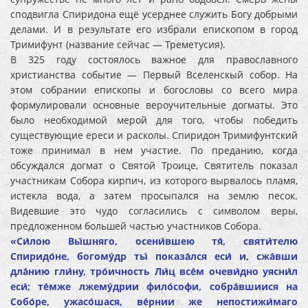
сподвигла Спиридона ещё усерднее служить Богу добрыми
делами. И в результате его избрали епископом в город
Тримифунт (название сейчас — Треметусия).
В 325 году состоялось важное для православного
христианства событие — Первый Вселенскый собор. На
этом собрании епископы и богословы со всего мира
формулировали основные вероучительные догматы. Это
было необходимой мерой для того, чтобы победить
существующие ереси и расколы. Спиридон Тримифунтский
тоже принимал в нем участие. По преданию, когда
обсуждался догмат о Святой Троице, Святитель показал
участникам Собора кирпич, из которого вырвалось пламя,
истекла вода, а затем просыпался на землю песок.
Видевшие это чудо согласились с символом веры,
предложенном большей частью участников Собора.
«Си́лою Вы́шняго, осени́вшею тя́, святи́телю
Спиридо́не, богому́др ты́ показа́лся еси́ и, сжа́вши
дла́нию гли́ну, тро́ичность Ли́ц все́м очеви́дно уясни́л
еси́; те́мже лжему́дрии фило́софи, собра́вшиися на
Собо́ре, ужасо́шася, ве́рнии же непостижи́маго