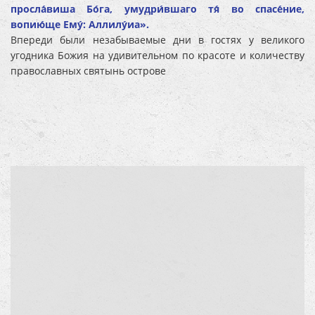
просла́виша Бо́га, умудри́вшаго тя́ во спасе́ние,
вопию́ще Ему́: Аллилу́иа».
Впереди были незабываемые дни в гостях у великого
угодника Божия на удивительном по красоте и количеству
православных святынь острове