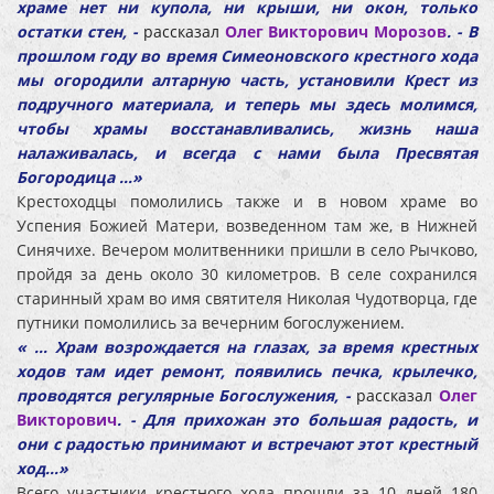
храме нет ни купола, ни крыши, ни окон, только
остатки стен, -
рассказал
Олег Викторович Морозов
. - В
прошлом году во время Симеоновского крестного хода
мы огородили алтарную часть, установили Крест из
подручного материала, и теперь мы здесь молимся,
чтобы храмы восстанавливались, жизнь наша
налаживалась, и всегда с нами была Пресвятая
Богородица …»
Крестоходцы помолились также и в новом храме во
Успения Божией Матери, возведенном там же, в Нижней
Синячихе. Вечером молитвенники пришли в село Рычково,
пройдя за день около 30 километров. В селе сохранился
старинный храм во имя святителя Николая Чудотворца, где
путники помолились за вечерним богослужением.
« … Храм возрождается на глазах, за время крестных
ходов там идет ремонт, появились печка, крылечко,
проводятся регулярные Богослужения, -
рассказал
Олег
Викторович
. - Для прихожан это большая радость, и
они с радостью принимают и встречают этот крестный
ход…»
Всего участники крестного хода прошли за 10 дней 180