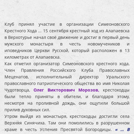
Клуб принял участие в организации Симеоновского
Крестного Хода ... 15 сентября крестный ход из Алапаевска
в Верхотурье начал своё движение и достиг в первый день
мужского монастыря в честь новомучеников и
иповедников Церкви Русской, который расположен в 13
километрах от Алапаевска.
Как отметил организатор Симеоновского крестного хода,
Член Правления Российского Клуба Православных
Меценатов, исполнительный директор Уральского
православного патриотического общества во имя Николая
Чудотворца,
Олег Викторович Морозов,
крестоходцы
были тепло приняты в обители, и благодаря этому,
несмотря на проливной дождь, они ощутили большой
прилив духовных сил.
Утром выйдя из монастыря, крестоходцы достигли села
Верхняя Синячиха. Там они помолились в разрушенном
храме в честь Успения Пресвятой Богородицы.
« … В