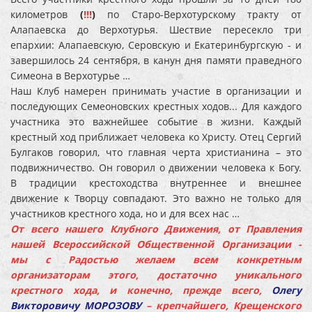
километров
(
!!!
)
по Старо-Верхотурскому тракту от
Алапаевска до Верхотурья. Шествие пересекло три
епархии: Алапаевскую, Серовскую и Екатеринбургскую - и
завершилось 24 сентября, в канун дня памяти праведного
Симеона в Верхотурье …
Наш Клуб намерен принимать участие в организации и
последующих Семеоновских крестных ходов... Для каждого
участника это важнейшее событие в жизни. Каждый
крестный ход приближает человека ко Христу. Отец Сергий
Булгаков говорил, что главная черта христианина – это
подвижничество. Он говорил о движении человека к Богу.
В традиции крестоходства внутреннее и внешнее
движение к Творцу совпадают. Это важно не только для
участников крестного хода, но и для всех нас …
От всего нашего Клубного Движения, от Правления
нашей Всероссийской Общественной Организации -
мы с Радостью желаем всем конкретным
организаторам этого, достаточно уникального
крестного хода, и конечно, прежде всего,
Олегу
Викторовичу МОРОЗОВУ
– крепчайшего, Крещенского