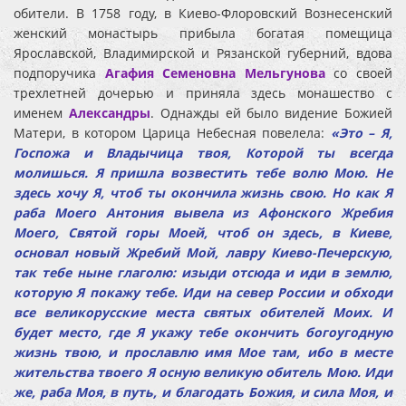
обители. В 1758 году, в Киево-Флоровский Вознесенский
женский монастырь прибыла богатая помещица
Ярославской, Владимирской и Рязанской губерний, вдова
подпоручика
Агафия Семеновна Мельгунова
со своей
трехлетней дочерью и приняла здесь монашество с
именем
Александры
. Однажды ей было видение Божией
Матери, в котором Царица Небесная повелела:
«Это – Я,
Госпожа и Владычица твоя, Которой ты всегда
молишься. Я пришла возвестить тебе волю Мою. Не
здесь хочу Я, чтоб ты окончила жизнь свою. Но как Я
раба Моего Антония вывела из Афонского Жребия
Моего, Святой горы Моей, чтоб он здесь, в Киеве,
основал новый Жребий Мой, лавру Киево-Печерскую,
так тебе ныне глаголю: изыди отсюда и иди в землю,
которую Я покажу тебе. Иди на север России и обходи
все великорусские места святых обителей Моих. И
будет место, где Я укажу тебе окончить богоугодную
жизнь твою, и прославлю имя Мое там, ибо в месте
жительства твоего Я осную великую обитель Мою. Иди
же, раба Моя, в путь, и благодать Божия, и сила Моя, и