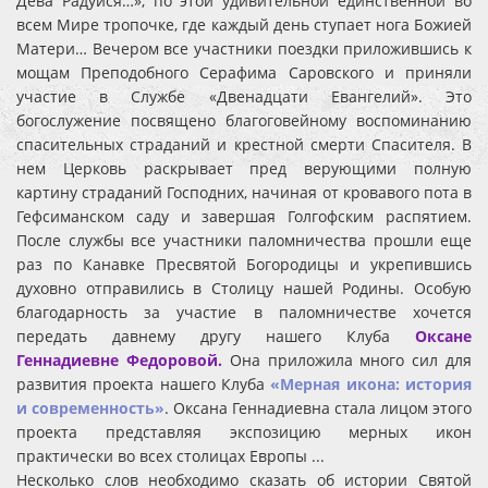
Дева Радуйся…», по этой удивительной единственной во
всем Мире тропочке, где каждый день ступает нога Божией
Матери… Вечером все участники поездки приложившись к
мощам Преподобного Серафима Саровского и приняли
участие в Службе «Двенадцати Евангелий». Это
богослужение посвящено благоговейному воспоминанию
спасительных страданий и крестной смерти Спасителя. В
нем Церковь раскрывает пред верующими полную
картину страданий Господних, начиная от кровавого пота в
Гефсиманском саду и завершая Голгофским распятием.
После службы все участники паломничества прошли еще
раз по Канавке Пресвятой Богородицы и укрепившись
духовно отправились в Столицу нашей Родины. Особую
благодарность за участие в паломничестве хочется
передать давнему другу нашего Клуба
Оксане
Геннадиевне Федоровой.
Она приложила много сил для
развития проекта нашего Клуба
«Мерная икона: история
и современность»
. Оксана Геннадиевна стала лицом этого
проекта представляя экспозицию мерных икон
практически во всех столицах Европы ...
Несколько слов необходимо сказать об истории Святой