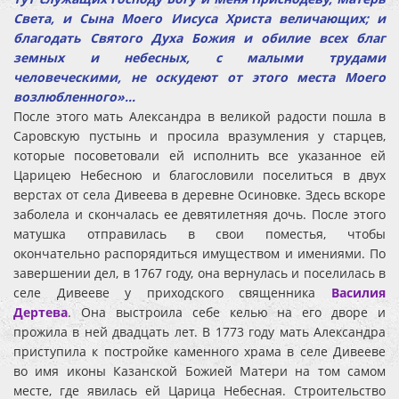
Света, и Сына Моего Иисуса Христа величающих; и
благодать Святого Духа Божия и обилие всех благ
земных и небесных, с малыми трудами
человеческими, не оскудеют от этого места Моего
возлюбленного»…
После этого мать Александра в великой радости пошла в
Саровскую пустынь и просила вразумления у старцев,
которые посоветовали ей исполнить все указанное ей
Царицею Небесною и благословили поселиться в двух
верстах от села Дивеева в деревне Осиновке. Здесь вскоре
заболела и скончалась ее девятилетняя дочь. После этого
матушка отправилась в свои поместья, чтобы
окончательно распорядиться имуществом и имениями. По
завершении дел, в 1767 году, она вернулась и поселилась в
селе Дивееве у приходского священника
Василия
Дертева
. Она выстроила себе келью на его дворе и
прожила в ней двадцать лет. В 1773 году мать Александра
приступила к постройке каменного храма в селе Дивееве
во имя иконы Казанской Божией Матери на том самом
месте, где явилась ей Царица Небесная. Строительство