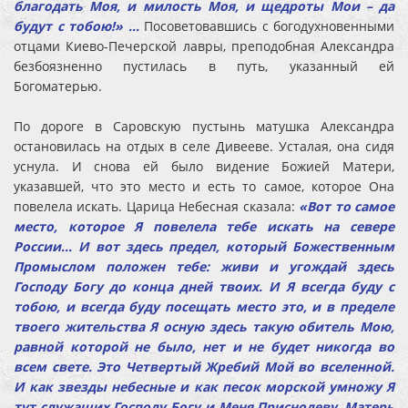
благодать Моя, и милость Моя, и щедроты Мои – да
будут с тобою!» …
Посоветовавшись с богодухновенными
отцами Киево-Печерской лавры, преподобная Александра
безбоязненно пустилась в путь, указанный ей
Богоматерью.
По дороге в Саровскую пустынь матушка Александра
остановилась на отдых в селе Дивееве. Усталая, она сидя
уснула. И снова ей было видение Божией Матери,
указавшей, что это место и есть то самое, которое Она
повелела искать. Царица Небесная сказала:
«Вот то самое
место, которое Я повелела тебе искать на севере
России… И вот здесь предел, который Божественным
Промыслом положен тебе: живи и угождай здесь
Господу Богу до конца дней твоих. И Я всегда буду с
тобою, и всегда буду посещать место это, и в пределе
твоего жительства Я осную здесь такую обитель Мою,
равной которой не было, нет и не будет никогда во
всем свете. Это Четвертый Жребий Мой во вселенной.
И как звезды небесные и как песок морской умножу Я
тут служащих Господу Богу и Меня Приснодеву, Матерь