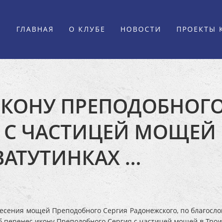
ГЛАВНАЯ
О КЛУБЕ
НОВОСТИ
ПРОЕКТЫ 
ИКОНУ ПРЕПОДОБНОГО
 С ЧАСТИЦЕЙ МОЩЕЙ
ВАТУТИНКАХ …
несения мощей Преподобного Сергия Радонежского, по благосло
уб перенес икону Преподобного Сергия с частицей мощей в Тро