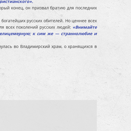
ристианского».
корый конец, он призвал братию для последних
богатейших русских обителей. Но ценнее всех
ля всех поколений русских людей:
«Внимайте
 нелицемерную; к сим же — страннолюбие и
нулась во Владимирский храм, о хранящихся в