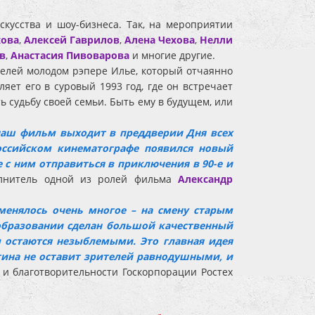
кусства и шоу-бизнеса. Так, на мероприятии
хова
,
Алексей Гаврилов
,
Алена Чехова
,
Нелли
в
,
Анастасия Пивоварова
и многие другие.
елей молодом рэпере Илье, который отчаянно
яет его в суровый 1993 год, где он встречает
ь судьбу своей семьи. Быть ему в будущем, или
 наш фильм выходит в преддверии Дня всех
оссийском кинематографе появился новый
 с ним отправиться в приключения в 90-е и
полнитель одной из ролей фильма
Александр
оменялось очень многое – на смену старым
образовании сделан большой качественный
ы остаются незыблемыми. Это главная идея
тина не оставит зрителей равнодушными, и
 и благотворительности Госкорпорации Ростех