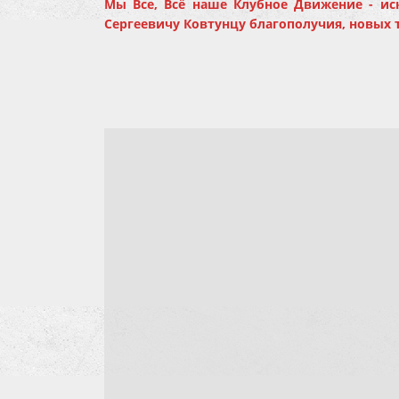
Мы Все, Всё наше Клубное Движение - ис
Сергеевичу Ковтунцу благополучия, новых т