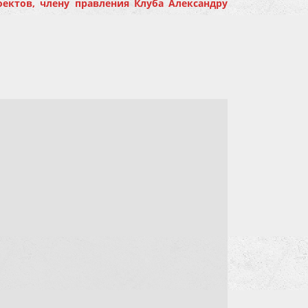
ектов, члену правления Клуба Александру