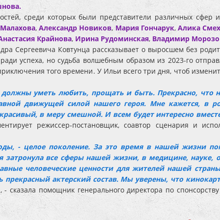
шнова.
стей, среди которых были представители различных сфер ис
 Малахова
,
Александр Новиков
,
Мария Гончарук
,
Алика Сме
Анастасия Крайнова
,
Ирина Рудоминская
,
Владимир Морозо
дра Сергеевича Ковтунца рассказывает о выросшем без родит
ади успеха, но судьба волшебным образом из 2023-го отправл
риключения того времени. У Ильи всего три дня, чтоб изменит
ы должны уметь любить, прощать и быть. Прекрасно, что
лавной движущей силой нашего героя. Мне кажется, в р
расивый, в меру смешной. И всем будет интересно вместе
ментирует режиссер-постановщик, соавтор сценария и ис
годы, - целое поколение. За это время в нашей жизни п
 затронула все сферы нашей жизни, в медицине, науке, 
лавные человеческие ценности для жителей нашей стран
 прекрасный актерский состав. Мы уверены, что кинокар
»
, - сказала помощник генерального директора по спонсорству