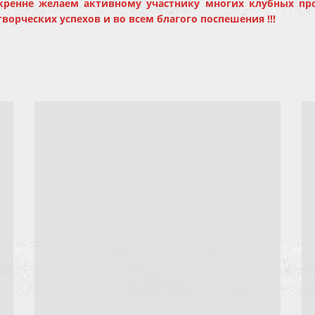
кренне желаем активному участнику многих клубных про
ворческих успехов и во всем благого поспешения !!!