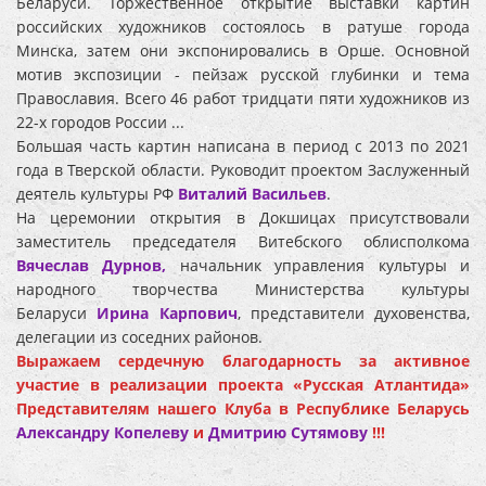
Беларуси. Торжественное открытие выставки картин
российских художников состоялось в ратуше города
Минска, затем они экспонировались в Орше. Основной
мотив экспозиции - пейзаж русской глубинки и тема
Православия. Всего 46 работ тридцати пяти художников из
22-х городов России ...
Большая часть картин написана в период с 2013 по 2021
года в Тверской области. Руководит проектом Заслуженный
деятель культуры РФ
Виталий Васильев
.
На церемонии открытия в Докшицах присутствовали
заместитель председателя Витебского облисполкома
Вячеслав Дурнов,
начальник управления культуры и
народного творчества Министерства культуры
Беларуси
Ирина Карпович
, представители духовенства,
делегации из соседних районов.
Выражаем сердечную благодарность за активное
участие в реализации проекта «Русская Атлантида»
Представителям нашего Клуба в Республике Беларусь
Александру Копелеву
и
Дмитрию Сутямову
!!!