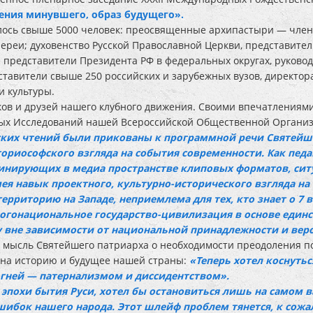
тения минувшего, образ будущего».
алось свыше 5000 человек: преосвященные архипастыри — чле
иереи; духовенство Русской Православной Церкви, представит
 представители Президента РФ в федеральных округах, руково
ставители свыше 250 российских и зарубежных вузов, директо
и культуры.
ков и друзей нашего клубного движения. Своими впечатлениям
ных Исследований нашей Всероссийской Общественной Органи
ских чтений были прикованы к программной речи Святейше
риософского взгляда на события современности. Как педа
ирующих в медиа пространстве клиповых форматов, ситуа
я навык проектного, культурно-исторического взгляда на
ерриторию на Западе, неприемлема для тех, кто знает о 7 
ногонациональное государство-цивилизация в основе единс
у вне зависимости от национальной принадлежности и вер
а мысль Святейшего патриарха о необходимости преодоления 
на историю и будущее нашей страны:
«Теперь хотел коснутьс
огней — патернализмом и диссидентством».
 эпохи бытия Руси, хотел бы остановиться лишь на самом в
ибок нашего народа. Этот шлейф проблем тянется, к сожал