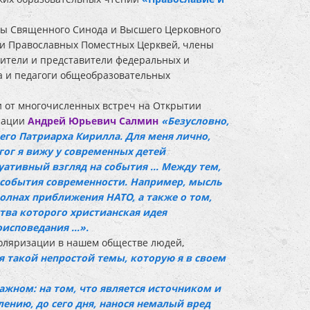
ны Священного Синода и Высшего Церковного
ели Православных Поместных Церквей, члены
дители и представители федеральных и
ра и педагоги общеобразовательных
и от многочисленных встреч на Открытии
зации
Андрей Юрьевич Салмин
«Безусловно,
го Патриарха Кирилла. Для меня лично,
гог я вижу у современных детей
тивный взгляд на события ... Между тем,
 события современности. Например, мысль
волнах приближения НАТО, а также о том,
тва которого христианская идея
оисповедания …».
поляризации в нашем обществе людей,
я такой непростой темы, которую я в своем
ажном: на том, что является источником и
ению, до сего дня, нанося немалый вред