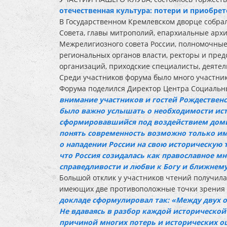
отечественная культура: потери и приобре
В Государственном Кремлевском дворце собр
Совета, главы митрополий, епархиальные арх
Межрелигиозного совета России, полномочные
региональных органов власти, ректоры и пред
организаций, приходские специалисты, деятел
Среди участников форума было много участни
Форума поделился Директор Центра Социаль
внимание участников и гостей Рождествен
было важно услышать о необходимости исто
сформировавшийся под воздействием домин
понять современность возможно только име
о нападении России на свою историческую т
что Россия созидалась как православное м
справедливости и любви к Богу и ближнем
Большой отклик у участников чтений получил
имеющих две противоположные точки зрения 
докладе сформулировал так: «Между двух 
Не вдаваясь в разбор каждой исторической
причиной многих потерь и исторических ош