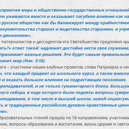
осприятии мира и общественно-государственных отношений
ом уживаются вместе и оказывают пагубное влияние как н
 русское общество как бы балансирует между крайностями
 покровительства старших и водительства старшими, и упрям
ым движением».
 патерналистов и дессидентов его Святейшество предложил х
пать?» ответ такой: надлежит достойно нести свое служение
о принимает важные решения. Это будет самым правильным 
ранит мир (Иак. 3:18).
ги – участники наших клубных проектов, слова Патриарха о не
, что каждый предмет из школьного курса, а также внекла
е и оказать большое влияние на подрастающее поколение.
реподавателей, и не только гуманитарного блока. Большу
ного собора, в ходе которого были подняты вопросы суве
преподавание, в том числе в высшей школе, новой социогу
ь и традиционные российские духовно-нравственные ценн
ие».
образовательных чтений прошла по 18 направлениям, участник
ние, вопросы образования и воспитания, жизнь Церкви и свято