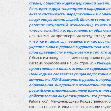
стране, обществу и даже церковной жизни.
Речь идет о двух тенденциях в народном в
антагонистичность, парадоксальным образ
на духовную жизнь людей. Многие столетия
paternus «отцовский, отеческий»], то есть
«несогласный»], которое является обратн
Для смягчения противоречия между взглядами
«чтó же в таком случае делать и как посту
укрепил силы и даровал мудрость тем, кт
плод праведности в мире сеется у тех, кто х
С большим воодушевлением восприняли педаго
системе образования нашей страны:
«Убежден
нравственное и воспитательное содержани
Необходима соответствующая подготовка п
минувшего XXV Всемирного русского народ
образования, внедрения в отечественное 
российскую цивилизационную идентичност
действительно актуализировать это решен
Работа XXVII Международных Рождественских 
которых просветительское и социальное служе