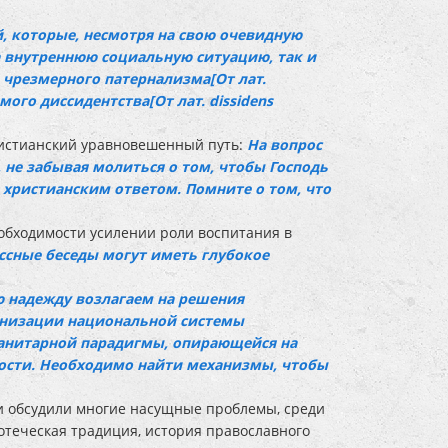
, которые, несмотря на свою очевидную
а внутреннюю социальную ситуацию, так и
 чрезмерного патернализма[От лат.
ого диссидентства[От лат. dissidens
ристианский уравновешенный путь:
На вопрос
, не забывая молиться о том, чтобы Господь
христианским ответом. Помните о том, что
обходимости усилении роли воспитания в
ссные беседы могут иметь глубокое
ю надежду возлагаем на решения
ренизации национальной системы
манитарной парадигмы, опирающейся на
ости. Необходимо найти механизмы, чтобы
и обсудили многие насущные проблемы, среди
отеческая традиция, история православного