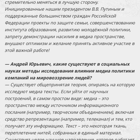
стремительно меняться в лучшую сторону.
Инициированные нашим президентом В.В. Путиным и
поддержанные большинством граждан Российской
Федерации проекты по защите семьи, совершенствованию
института образования, развитию молодёжной политики,
запрету демонстрации насилия в медиа пространстве,
внушают оптимизм и желание принять активное участие в
этой важной работе!
— Андрей Юрьевич, какие существуют в социальных
науках методы исследования влияния медиа политики
компаний на мировоззрение людей?
— Существует общепринятая теория, опираясь на которую
исследуют медиа тексты. Если уйти от научных
построений, в самом простом виде: медиа – это
пространство между источником информационного
послания (например, творческим объединением), включая
средство репрезентации (например, телеканал) и тем, кто
получает эту информацию. Текст – это некоторая ткань,
переплетение нитей, собранных в единый материал.
Существует целое научное направление, которое работает