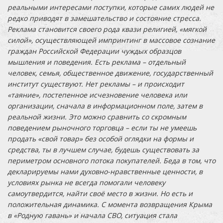
реальными интересами поступки, которые самих людей не
редко приводят в замешательство и состояние стресса.
Реклама становится своего рода квази религией, «мягкой
силой», осуществляющей импринтинг в массовое сознание
граждан Российской Федерации чуждых образцов
мышления и поведения. Есть реклама – отдельный
человек, семья, общественное движение, государственный
институт существуют. Нет рекламы – и происходит
«таяние», постепенное исчезновение человека или
организации, сначала в информационном поле, затем в
реальной жизни. Это можно сравнить со скромным
поведением рыночного торговца – если ты не умеешь
продать «свой товар» без особой оглядки на формы и
средства, ты в лучшем случае, будешь существовать за
периметром основного потока покупателей. Беда в том, что
декларируемы нами духовно-нравственные ценности, в
условиях рынка не всегда помогали человеку
самоутвердится, найти своё место в жизни. Но есть и
положительная динамика. С момента возвращения Крыма
в «Родную гавань» и начала СВО, ситуация стала