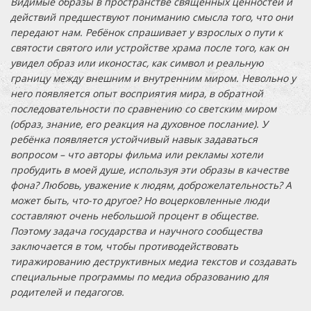
Видимые образы в пространстве священных ценностей и
действий предшествуют пониманию смысла того, что они
передают нам. Ребёнок спрашивает у взрослых о пути к
святости святого или устройстве храма после того, как он
увидел образ или иконостас, как символ и реальную
границу между внешним и внутренним миром. Невольно у
него появляется опыт восприятия мира, в обратной
последовательности по сравнению со светским миром
(образ, знание, его реакция на духовное послание). У
ребёнка появляется устойчивый навык задаваться
вопросом – что авторы фильма или рекламы хотели
пробудить в моей душе, используя эти образы в качестве
фона? Любовь, уважение к людям, доброжелательность? А
может быть, что-то другое? Но воцерковленные люди
составляют очень небольшой процент в обществе.
Поэтому задача государства и научного сообщества
заключается в том, чтобы противодействовать
тиражированию деструктивных медиа текстов и создавать
специальные программы по медиа образованию для
родителей и педагогов.