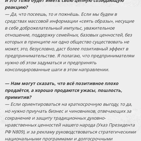
и это тоже будет иметь свою цепную созидающую
реакцию?
— Да, что посеешь, то и пожнёшь. Если мы будем в
средствах массовой информации «сеять образы», несущие
в себе доброжелательный импульс, уважительное
отношение, поддержку семейных, базовых ценностей, без
которых в принципе ни одно общество существовать не
может, это, безусловно, даст более позитивный эффект в
предпринимательстве. Я полагаю, что предпринимателям
нужно об этом задуматься и предпринять
консолидированные шаги в этом направлении.
— Нам могут сказать, что всё позитивное плохо
продаётся, а хорошо продаются ужасы, пошлость,
примитив?
— Если ориентироваться на краткосрочную выгоду, то да,
но нужно приучать бизнес и чиновников, отвечающих за
сохранение и защиту традиционных духовно-
нравственных ценностей нашего народа (Указ Президента
РФ N809), и за рекламу руководствоваться стратегическими
национальными программами и долгосрочными