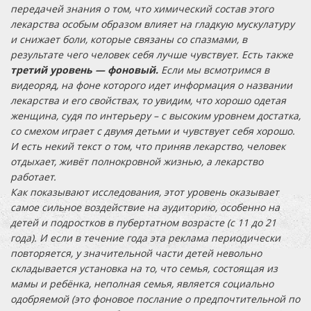
передачей знания о том, что химический состав этого
лекарства особым образом влияет на гладкую мускулатуру
и снижает боли, которые связаны со спазмами, в
результате чего человек себя лучше чувствует. Есть также
третий уровень
— фоновый.
Если мы всмотримся в
видеоряд, на фоне которого идет информация о названии
лекарства и его свойствах, то увидим, что хорошо одетая
женщина, судя по интерьеру – с высоким уровнем достатка,
со смехом играет с двумя детьми и чувствует себя хорошо.
И есть некий текст о том, что приняв лекарство, человек
отдыхает, живёт полнокровной жизнью, а лекарство
работает.
Как показывают исследования, этот уровень оказывает
самое сильное воздействие на аудиторию, особенно на
детей и подростков в пубертатном возрасте (с 11 до 21
года). И если в течение года эта реклама периодически
повторяется, у значительной части детей невольно
складывается установка на то, что семья, состоящая из
мамы и ребёнка, неполная семья, является социально
одобряемой (это фоновое послание о предпочтительной по