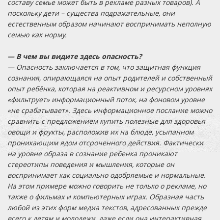
составу семье может быть в рекламе разных товаров). А
поскольку дети – существа подражательные, они
естественным образом начинают воспринимать неполную
семью как норму.
— В чем вы видите здесь опасность?
— Опасность заключается в том, что защитная функция
сознания, опирающаяся на опыт родителей и собственный
опыт ребёнка, которая на реактивном и ресурсном уровнях
«фильтрует» информационный поток, на фоновом уровне
«не срабатывает». Здесь информационное послание можно
сравнить с предложением купить полезные для здоровья
овощи и фрукты, расположив их на блюде, усыпанном
проникающим ядом отсроченного действия. Фактически
на уровне образа в сознание ребенка проникают
стереотипы поведения и мышления, которые он
воспринимает как социально одобряемые и нормальные.
На этом примере можно говорить не только о рекламе, но
также о фильмах и компьютерных играх. Образная часть
любой из этих форм медиа текстов, адресованных прежде
всего к детям и молодежи, даже если она интерактивная,