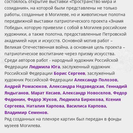
состоялось открытие выставки «Пространство мира и
созидания», на которой были представлены не только
работы, созданные в Могилеве, но и живописные полотна
передвижной выставки патриотического проекта «Знамя
Победы», которую привезли с собой в Могилев российские
художники, а также полотна, предоставленные Петровской
академией наук и искусств. Основной мотив работ –
Великая Отечественная война, а основная цель проекта –
патриотическое воспитание через призму искусства.
Среди авторов работ - народный художник Российской
Федерации
Людмила Юга
, заслуженный художник
Российской Федерации
Борис Сергеев
, заслуженный
художник Российской Федерации
Александр Полозов,
Андрей Ромасюков, Александра Недзведская, Геннадий
Яндыганов, Марат Кесаев, Александр Новоселов, Федор
Федюнин, Федор Жуков, Людмила Бирюкова, Ксения
Сергеева, Наталия Карпова, Василиса Карпова,
Владимир Семенов.
Ряд созданных на пленэре картин был передан в фонды
музеев Могилева.