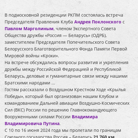
В подмосковной резиденции РКПМ состоялась встреча
Председателя Правления Клуба
Андрея Поклонского
с
Павлом Марголиным
, членом Экспертного Совета
Общества дружбы «Россия — Беларусь» (ОДРБ),
заместителем Председателя Попечительского Совета
Белорусского Благотворительного Фонда Памяти Первой
Мировой войны «Кроки».
На встрече обсуждались вопросы развития и укрепления
дружбы между Российской Федерацией и Республикой
Беларусь, деловые и гуманитарные связи между нашими
Братскими народами ...
Гостям рассказали о Воздушном Крестном Ходе «Крылья
Победы», который был организован нашим Клубом и
командованием Дальней авиации Воздушно-Космических
Сил (ВКС) России по решению Главнокомандующего
Вооруженными силами России
Владимира
Владимировича Путина
.
С 10 по 16 июня 2024 года мы пролетали по границам
Союзного государства Россия – Беларусь
21 760
км
,