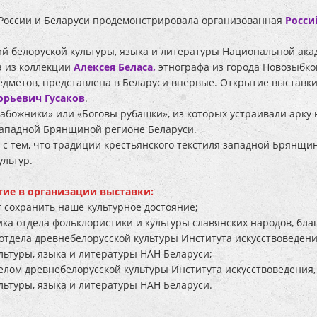
 России и Беларуси продемонстрировала организованная
Росси
ий белоруской культуры, языка и литературы Национальной ака
а из коллекции
Алексея Беласа,
этнографа из города Новозыбков
редметов, представлена в Беларуси впервые. Открытие выставк
орьевич Гусаков
.
абожники» или «Боговы рубашки», из которых устраивали арку н
 западной Брянщиной регионе Беларуси.
 с тем, что традиции крестьянского текстиля западной Брянщ
ультур.
тие в организации выставки:
т сохранить наше культурное достояние;
ика отдела фольклористики и культуры славянских народов, бла
я отдела древнебелорусской культуры Института искусствоведен
ьтуры, языка и литературы НАН Беларуси;
делом древнебелорусской культуры Института искусствоведения
ьтуры, языка и литературы НАН Беларуси.