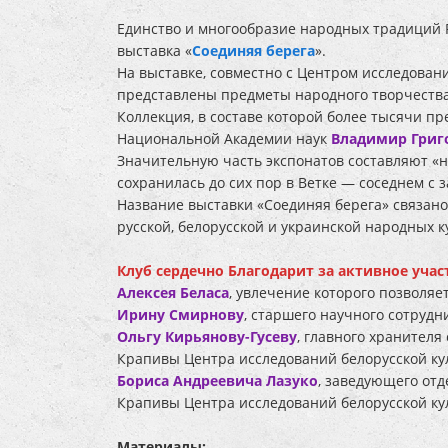
Единство и многообразие народных традиций
выставка «
Соединяя берега
».
На выставке, совместно с Центром исследован
представлены предметы народного творчеств
Коллекция, в составе которой более тысячи п
Национальной Академии наук
Владимир Григ
Значительную часть экспонатов составляют «н
сохранилась до сих пор в Ветке — соседнем с
Название выставки «Соединяя берега» связано
русской, белорусской и украинской народных к
Клуб сердечно Благодарит за активное учас
Алексея Беласа
, увлечение которого позволяе
Ирину Смирнову
, старшего научного сотрудн
Ольгу Кирьянову-Гусеву
, главного хранител
Крапивы Центра исследований белорусской кул
Бориса Андреевича Лазуко
, заведующего от
Крапивы Центра исследований белорусской кул
Материалы: