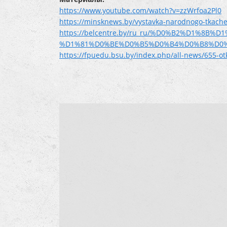
https://www.youtube.com/watch?v=zzWrfoa2Pl0
https://minsknews.by/vystavka-narodnogo-tkache
https://belcentre.by/ru_ru/%D0%B2%D1%8
%D1%81%D0%BE%D0%B5%D0%B4%D0%B8%D0%
https://fpuedu.bsu.by/index.php/all-news/655-o