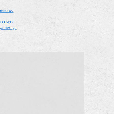
-minske/
D0%B0/
aya-berega