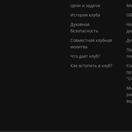
Цели и задачи
Ме
История клуба
Об
Духовная
На
безопасность
до
Совместная клубная
Де
молитва
Па
Что дает клуб?
по
Как вступить в клуб?
Со
пр
"С
Ми
ра
ве