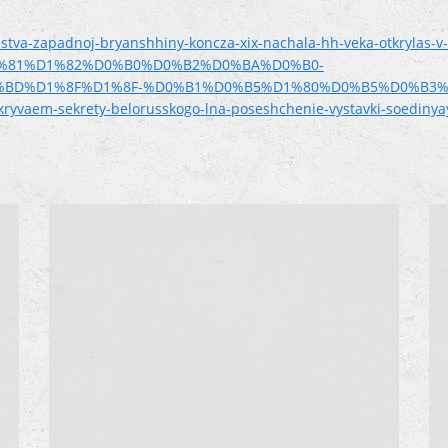
stva-zapadnoj-bryanshhiny-koncza-xix-nachala-hh-veka-otkrylas-v
B%D1%81%D1%82%D0%B0%D0%B2%D0%BA%D0%B0-
BD%D1%8F%D1%8F-%D0%B1%D0%B5%D1%80%D0%B5%D0%B3%
tkryvaem-sekrety-belorusskogo-lna-poseshchenie-vystavki-soediny