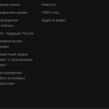
рная икона
Новости
ыденные храмы
СМИ о нас
граждение
Аудио и видео
стойных
ти - будущее России
ломнические
ездки
вместный медиа
оект с телеканалом
оюз"
ссионерская
бота в силовых
домствах