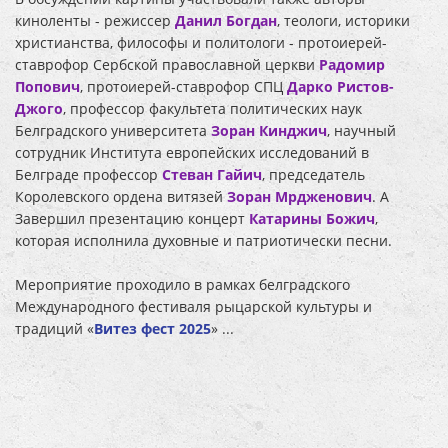
киноленты - режиссер
Данил Богдан
, теологи, историки
христианства, философы и политологи - протоиерей-
ставрофор Сербской православной церкви
Радомир
Попович
, протоиерей-ставрофор СПЦ
Дарко Ристов-
Джого
, профессор факультета политических наук
Белградского университета
Зоран Кинджич
, научный
сотрудник Института европейских исследований в
Белграде профессор
Стеван Гайич
, председатель
Королевского ордена витязей
Зоран Мрдженович
. А
Завершил презентацию концерт
Катарины Божич
,
которая исполнила духовные и патриотически песни.
Мероприятие проходило в рамках белградского
Международного фестиваля рыцарской культуры и
традиций «
Витез фест 2025
» ...