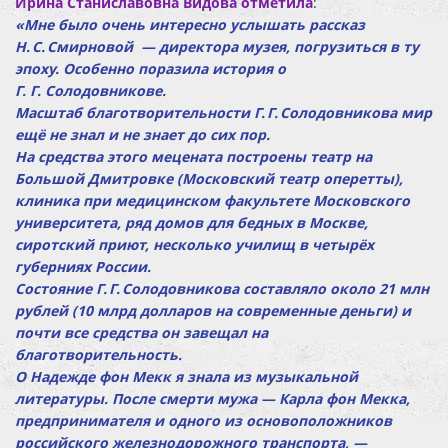
Ирина Станиславовна Видова отметила
:
«Мне было очень интересно услышать рассказ
Н. С. Смирновой — директора музея, погрузиться в ту
эпоху. Особенно поразила история о
Г. Г. Солодовникове.
Масштаб благотворительности Г. Г. Солодовникова мир
ещё не знал и не знает до сих пор.
На средства этого мецената построены театр на
Большой Дмитровке (Московский театр оперетты),
клиника при медицинском факультете Московского
университета, ряд домов для бедных в Москве,
сиротский приют, несколько училищ в четырёх
губерниях России.
Состояние Г. Г. Солодовникова составляло около 21 млн
рублей (10 млрд долларов на современные деньги) и
почти все средства он завещал на
благотворительность.
О Надежде фон Мекк я знала из музыкальной
литературы. После смерти мужа — Карла фон Мекка,
предпринимателя и одного из основоположников
российского железнодорожного транспорта, —