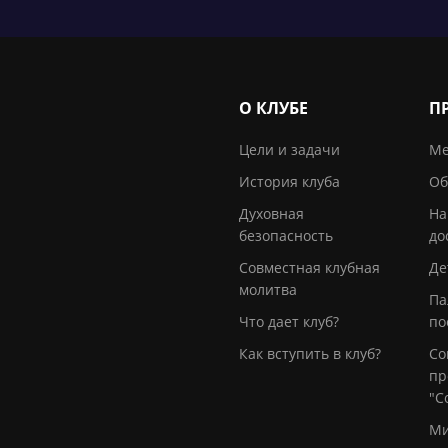
О КЛУБЕ
П
Цели и задачи
Ме
История клуба
Об
Духовная
На
безопасность
до
Совместная клубная
Де
молитва
Па
Что дает клуб?
по
Как вступить в клуб?
Со
пр
"С
Ми