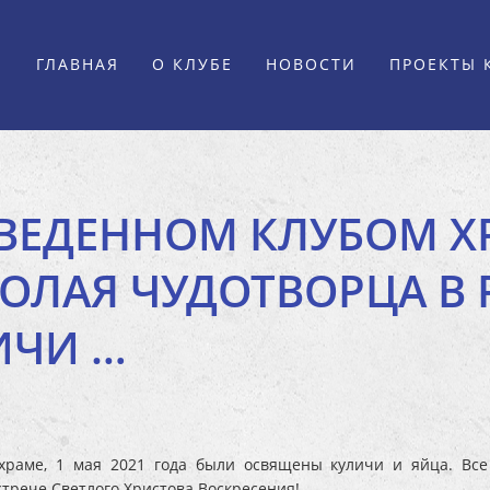
ГЛАВНАЯ
О КЛУБЕ
НОВОСТИ
ПРОЕКТЫ 
ЗВЕДЕННОМ КЛУБОМ Х
КОЛАЯ ЧУДОТВОРЦА В
ИЧИ …
храме, 1 мая 2021 года были освящены куличи и яйца. Вс
трече Светлого Христова Воскресения!