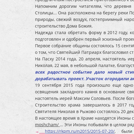
Напомним дорогим читателям, что деревня
Столицы... Она расположена на берегу реки П
природы, свежий воздух, гостеприимный наро
строительство Дома Божия.
Надежда стала обретать форму в 2012 году, 
подготовлен и одобрен первый эскизный прое
Первое собрание общины состоялось 15 сентяб
о том, что Святейший Патриарх благословил ст
На Пасху 2014 года, 20 апреля, настоятель и
Николая, 22 мая, в небольшой палатке, благ
всех радостное событие дало новый сти
дорабатывать проект. Участок огородили а
19 сентября 2015 года произошло еще одно
освящения закладного камня в основание свя
настоятель иерей Максим Соловьев. После бог
Строительство храма завершилось в 2017 го
Святителя Николая в Рыжово состоялось 20 де
В настоящее время в Храме находятся Иконы 
moshcham/
…
Эти Иконы побывали в целом ряд
→
https://rkpm.ru/n2015/2015-07-20/
, были