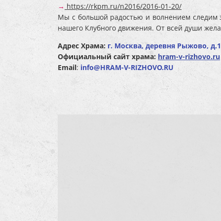
→
https://rkpm.ru/n2016/2016-01-20/
Мы с большой радостью и волнением следим з
нашего Клубного движения. От всей души жел
Адрес Храма:
г. Москва, деревня Рыжово, д.
Официальный сайт храма:
hram-v-rizhovo.ru
Email
:
info@HRAM-V-RIZHOVO.RU