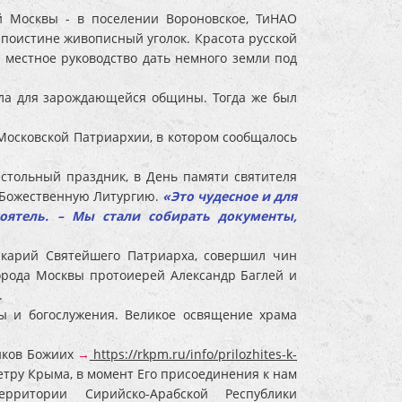
 Москвы - в поселении Вороновское, ТиНАО
 поистине живописный уголок. Красота русской
 местное руководство дать немного земли под
дела для зарождающейся общины. Тогда же был
 Московской Патриархии, в котором сообщалось
естольный праздник, в День памяти святителя
ю Божественную Литургию.
«Это чудесное и для
оятель. – Мы стали собирать документы,
икарий Святейшего Патриарха, совершил чин
города Москвы протоиерей Александр Баглей и
.
ны и богослужения. Великое освящение храма
иков Божиих
→
https://rkpm.ru/info/prilozhites-k-
етру Крыма, в момент Его присоединения к нам
тории Сирийско-Арабской Республики