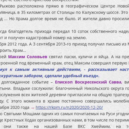
 Рыжово расположена прямо в географическом Центре Новой
оляница, в 35 километрах от Столицы по Калужскому шоссе. Это
д ... Но Храма долгое время не было. И жители давно просили
когда благодетель прихода передал 10 соток собственного на
кт и получен кадастровый номер на землю.
ря 2012 года. А 3 сентября 2013-го приход получил письмо из
роить Храм...
ерей
Максим Соловьев
святил пасхи, куличи и яйца. А на пр
оустроенной под временный храм, отец Максим совершил перву
мул к самым активным действиям, - рассказывает наст
ккуратным забором, сделали удобный въезд».
 долгожданное событие –
Епископ Воскресенский Савва
, в
тыни. Владыке сослужили: благочинный Никольского округа 
ослужения всех жителей деревни пригласили на общую трапезу
ду. С этого момента в храме постоянно совершались молеб
кабря 2020 года
→
https://rkpm.ru/n2020/2020-12-20/
со Святыми Мощами одних из самых почитаемых на Руси угодн
е Крестных Ходах организованных нами, в том числе по перим
 они также на нашей Базе ВКС Хмеймим, на терри