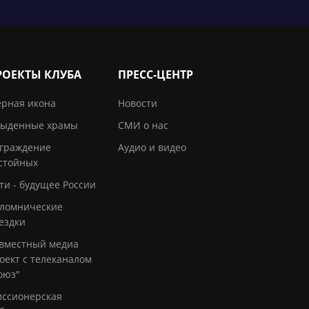
РОЕКТЫ КЛУБА
ПРЕСС-ЦЕНТР
рная икона
Новости
ыденные храмы
СМИ о нас
граждение
Аудио и видео
стойных
ти - будущее России
ломнические
ездки
вместный медиа
оект с телеканалом
оюз"
ссионерская